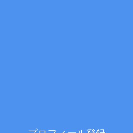
プロフィール登録
アカウントをお持ちですか？